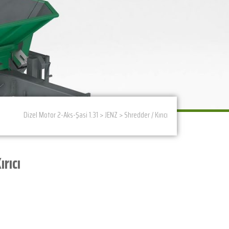
Dizel Motor 2-Aks-Şasi 1.31
>
JENZ
>
Shredder / Kırıcı
rıcı