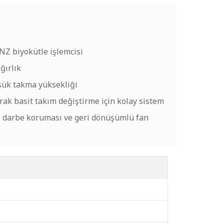
ENZ biyokütle işlemcisi
ğırlık
şük takma yüksekliği
arak basit takım değiştirme için kolay sistem
S darbe koruması ve geri dönüşümlü fan