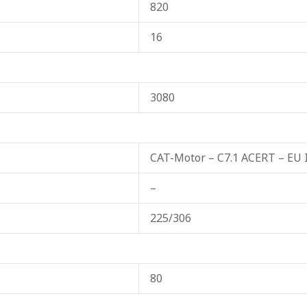
820
16
3080
CAT-Motor – C7.1 ACERT – EU I
–
225/306
80