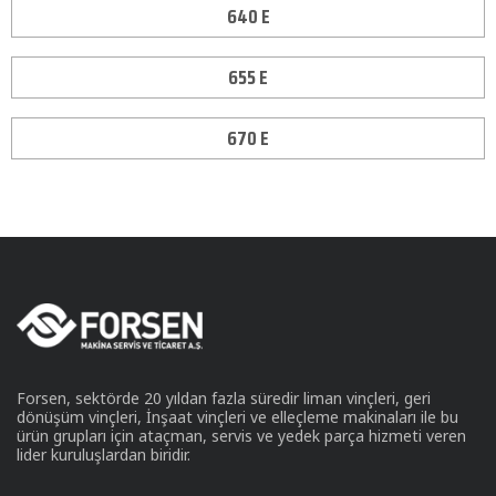
640 E
655 E
670 E
Forsen, sektörde 20 yıldan fazla süredir liman vinçleri, geri
dönüşüm vinçleri, İnşaat vinçleri ve elleçleme makinaları ile bu
ürün grupları için ataçman, servis ve yedek parça hizmeti veren
lider kuruluşlardan biridir.