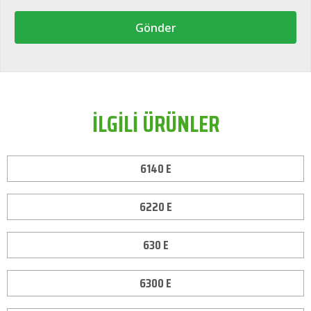
Gönder
İLGİLİ ÜRÜNLER
6140 E
6220 E
630 E
6300 E