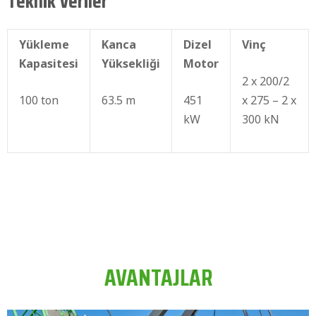
Teknik Veriler
Yükleme
Kanca
Dizel
Vinç
Kapasitesi
Yüksekliği
Motor
2 x 200/2
100 ton
63.5 m
451
x 275 – 2 x
kW
300 kN
AVANTAJLAR