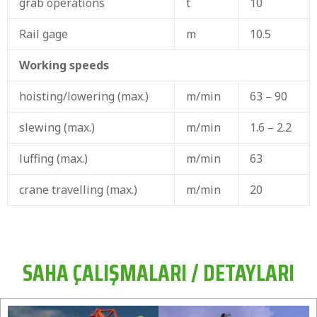
grab operations
t
10
Rail gage
m
10.5
Working speeds
hoisting/lowering (max.)
m/min
63 – 90
slewing (max.)
m/min
1.6 – 2.2
luffing (max.)
m/min
63
crane travelling (max.)
m/min
20
SAHA ÇALIŞMALARI / DETAYLARI