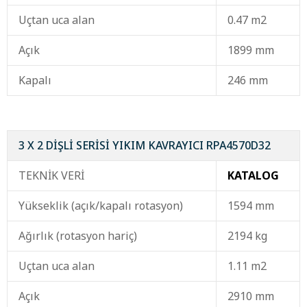
Uçtan uca alan
0.47 m2
Açık
1899 mm
Kapalı
246 mm
3 X 2 DİŞLİ SERİSİ YIKIM KAVRAYICI RPA4570D32
TEKNİK VERİ
KATALOG
Yükseklik (açık/kapalı rotasyon)
1594 mm
Ağırlık (rotasyon hariç)
2194 kg
Uçtan uca alan
1.11 m2
Açık
2910 mm