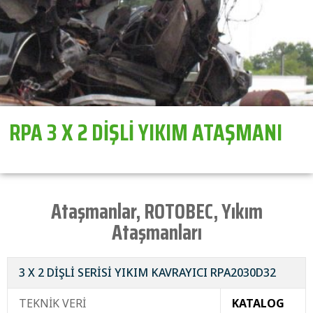
RPA 3 X 2 DİŞLİ YIKIM ATAŞMANI
Ataşmanlar
,
ROTOBEC
,
Yıkım
Ataşmanları
3 X 2 DİŞLİ SERİSİ YIKIM KAVRAYICI RPA2030D32
TEKNİK VERİ
KATALOG