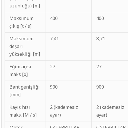
uzunluğu) [m]
Maksimum
400
400
çıkış [t / s]
Maksimum
7,41
8,71
deşarj
yüksekliği [m]
Eğim açısı
27
27
maks [o]
Bant genişliği
900
900
[mm]
Kayış hızı
2 (kademesiz
2 (kademesiz
maks. [M / s]
ayar)
ayar)
Motor
CATERPILLAR
CATERPILLAR