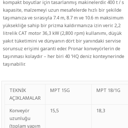
kompakt boyutlar için tasarlanmış makinelerdir. 400 t / s
kapasite, malzemeyi uzun mesafelerde hızlı bir şekilde
taşımanıza ve sırasıyla 7.4 m, 8.7 m ve 10.6 m maksimum
yüksekliğe sahip bir prizma kaldırmanıza izin verir. 2,2
litrelik CAT motor 36,3 kW (2,800 rpm) kullanımı, düşük
yakıt tüketimini ve dünyanın dört bir yanındaki servise
sorunsuz erişimi garanti eder. Pronar konveyörlerin de
taşınması kolaydır – her biri 40 ‘HQ deniz konteynerinde
taşınabilir.
TEKNİK
MPT 15G
MPT 18/1G
AÇIKLAMALAR
Konveyör
15,5
18,3
uzunluğu
(toplam yapım