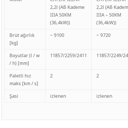
2,2l (AB Kademe
2,2l (AB Kade
IIIA 50KM
IIIA – 50KM
(36,4kW))
(36,4kW))
Brüt ağırlık
~ 9100
~ 9720
[kg]
Boyutlar (l / w
11857/2259/2411
11857/2249/2
/ h) [mm]
Paletli hız
2
2
maks [km / s]
Şasi
izlenen
izlenen