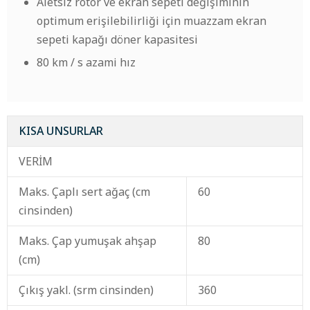
Aletsiz rotor ve ekran sepeti değişiminin
optimum erişilebilirliği için muazzam ekran
sepeti kapağı döner kapasitesi
80 km / s azami hız
KISA UNSURLAR
VERİM
Maks. Çaplı sert ağaç (cm
60
cinsinden)
Maks. Çap yumuşak ahşap
80
(cm)
Çıkış yakl. (srm cinsinden)
360