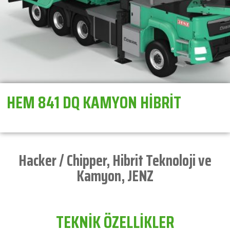
HEM 841 DQ KAMYON HİBRİT
Hacker / Chipper
,
Hibrit Teknoloji ve
Kamyon
,
JENZ
TEKNİK ÖZELLİKLER