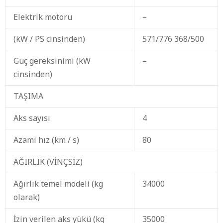
Elektrik motoru
–
(kW / PS cinsinden)
571/776 368/500
Güç gereksinimi (kW
–
cinsinden)
TAŞIMA
Aks sayısı
4
Azami hız (km / s)
80
AĞIRLIK (VİNÇSİZ)
Ağırlık temel modeli (kg
34000
olarak)
İzin verilen aks yükü (kg
35000