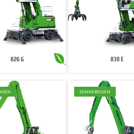
826 G
830 E
OGEN
SENNEBOGEN