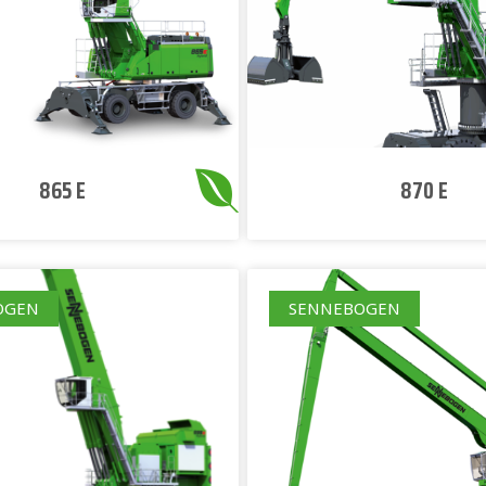
865 E
870 E
OGEN
SENNEBOGEN