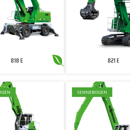
818 E
821 E
OGEN
SENNEBOGEN