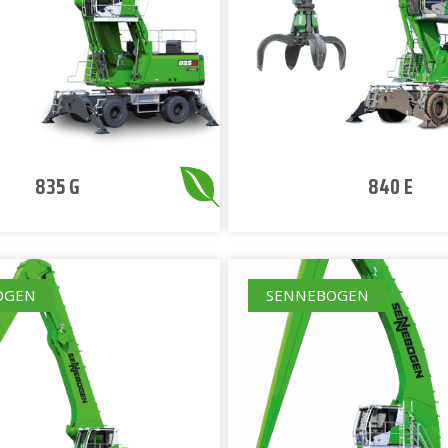
835 G
840 E
OGEN
SENNEBOGEN