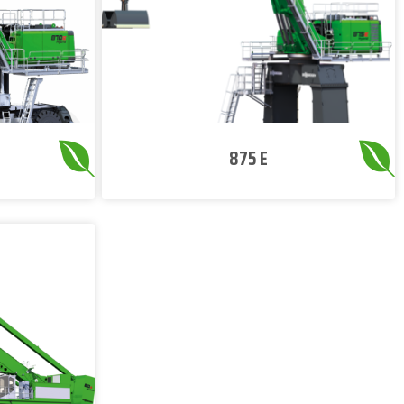
875 E