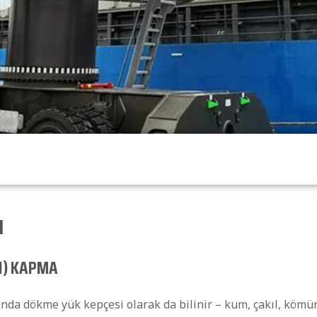
I
I) KAPMA
 dökme yük kepçesi olarak da bilinir – kum, çakıl, kömü